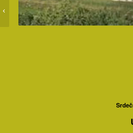
Stretnutie 27-Január
2020
Srdeč