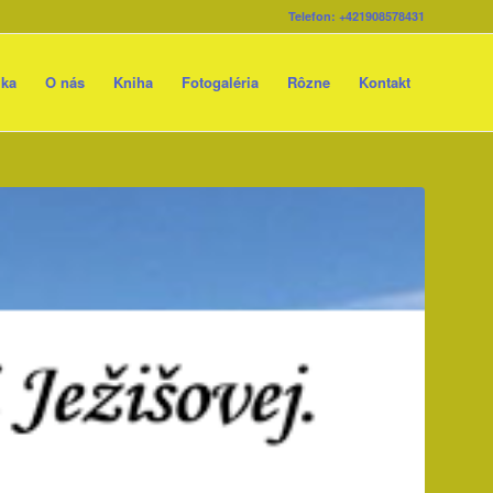
Telefon: +421908578431
ika
O nás
Kniha
Fotogaléria
Rôzne
Kontakt