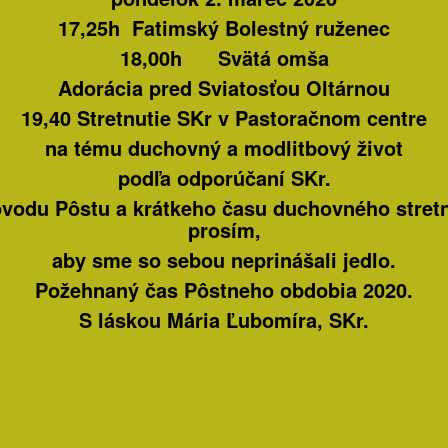
17,25h
Fatimský Bolestný ruženec
18,00h Svätá omša
Adorácia pred Sviatosťou Oltárnou
19,40
Stretnutie SKr v Pastoračnom centre
na tému duchovný a modlitbový život
podľa odporúčaní SKr.
ôvodu Pôstu a krátkeho času duchovného stretn
prosím,
aby sme so sebou neprinášali jedlo.
Požehnaný čas Pôstneho obdobia 2020.
S láskou Mária Ľubomíra, SKr.