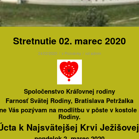
Stretnutie 02. marec 2020
/
/
24/02/2020
v
Pozvánky
od
admin
Spoločenstvo Kráľovnej rodiny
Farnosť Svätej Rodiny, Bratislava Petržalka
ne Vás pozývam na modlitbu v pôste
v kostole
Rodiny.
Úcta k Najsvätejšej Krvi Ježišovej
pondelok 2. marec 2020