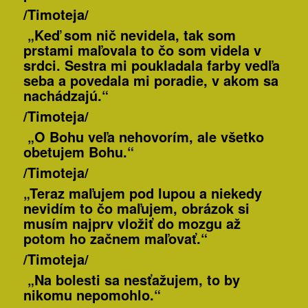
/Timoteja/
„Keď som nič nevidela, tak som
prstami maľovala to čo som videla v
srdci. Sestra mi poukladala farby vedľa
seba a povedala mi poradie, v akom sa
nachádzajú.“
/Timoteja/
„O Bohu veľa nehovorím, ale všetko
obetujem Bohu.“
/Timoteja/
„Teraz maľujem pod lupou a niekedy
nevidím to čo maľujem, obrázok si
musím najprv vložiť do mozgu až
potom ho začnem maľovať.“
/Timoteja/
„Na bolesti sa nesťažujem, to by
nikomu nepomohlo.“