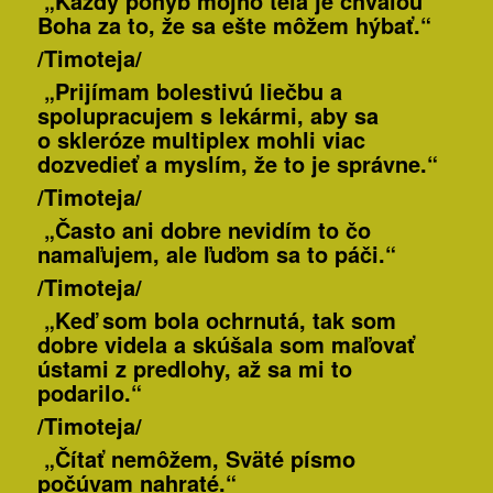
„Každý pohyb môjho tela je chválou
Boha za to, že sa ešte môžem hýbať.“
/Timoteja/
„Prijímam bolestivú liečbu a
spolupracujem s lekármi, aby sa
o skleróze multiplex mohli viac
dozvedieť a myslím, že to je správne.“
/Timoteja/
„Často ani dobre nevidím to čo
namaľujem, ale ľuďom sa to páči.“
/Timoteja/
„Keď som bola ochrnutá, tak som
dobre videla a skúšala som maľovať
ústami z predlohy, až sa mi to
podarilo.“
/Timoteja/
„Čítať nemôžem, Sväté písmo
počúvam nahraté.“