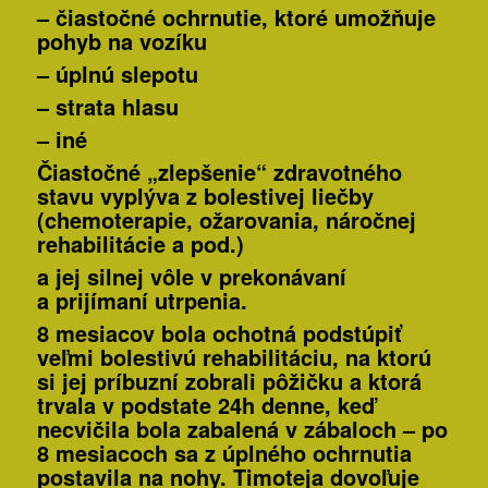
–
čiastočné ochrnutie
, ktoré umožňuje
pohyb na vozíku
–
úplnú slepotu
– strata hlasu
–
iné
Čiastočné „zlepšenie“ zdravotného
stavu vyplýva z bolestivej liečby
(chemoterapie, ožarovania, náročnej
rehabilitácie a pod.)
a jej silnej vôle v prekonávaní
a prijímaní utrpenia.
8 mesiacov bola ochotná podstúpiť
veľmi bolestivú rehabilitáciu, na ktorú
si jej príbuzní zobrali pôžičku a ktorá
trvala v podstate 24h denne, keď
necvičila bola zabalená v zábaloch – po
8 mesiacoch sa z úplného ochrnutia
postavila na nohy. Timoteja dovoľuje