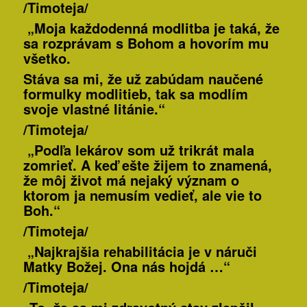
/Timoteja/
„Moja každodenná modlitba je taká, že
sa rozprávam s Bohom a hovorím mu
všetko.
Stáva sa mi, že už zabúdam naučené
formulky modlitieb, tak sa modlím
svoje vlastné litánie.“
/Timoteja/
„Podľa lekárov som už trikrát mala
zomrieť. A keď ešte žijem to znamená,
že môj život má nejaký význam o
ktorom ja nemusím vedieť, ale vie to
Boh.“
/Timoteja/
„Najkrajšia rehabilitácia je v náruči
Matky Božej. Ona nás hojdá …“
/Timoteja/