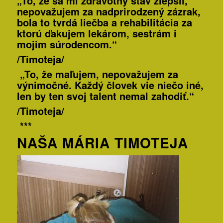
„To, že sa mi zdravotný stav zlepšil,
nepovažujem za nadprirodzený zázrak,
bola to tvrdá liečba a rehabilitácia za
ktorú ďakujem lekárom, sestrám i
mojim súrodencom.“
/Timoteja/
„To, že maľujem, nepovažujem za
výnimočné. Každý človek vie niečo iné,
len by ten svoj talent nemal zahodiť.“
/Timoteja/
***
NAŠA MÁRIA TIMOTEJA