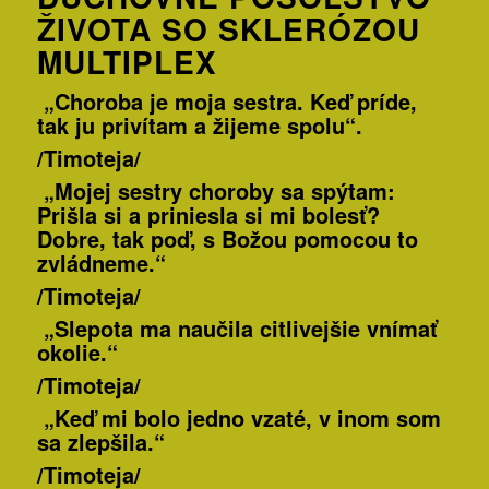
ŽIVOTA SO SKLERÓZOU
MULTIPLEX
„Choroba je moja sestra. Keď príde,
tak ju privítam a žijeme spolu“.
/Timoteja/
„Mojej sestry choroby sa spýtam:
Prišla si a priniesla si mi bolesť?
Dobre, tak poď, s Božou pomocou to
zvládneme.“
/Timoteja/
„Slepota ma naučila citlivejšie vnímať
okolie.“
/Timoteja/
„Keď mi bolo jedno vzaté, v inom som
sa zlepšila.“
/Timoteja/