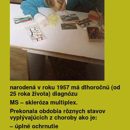
narodená v roku 1957 má dlhoročnú (od
25 roka života) diagnózu
MS – skleróza multiplex.
Prekonala obdobia rôznych stavov
vyplývajúcich z choroby ako je:
–
úplné ochrnutie