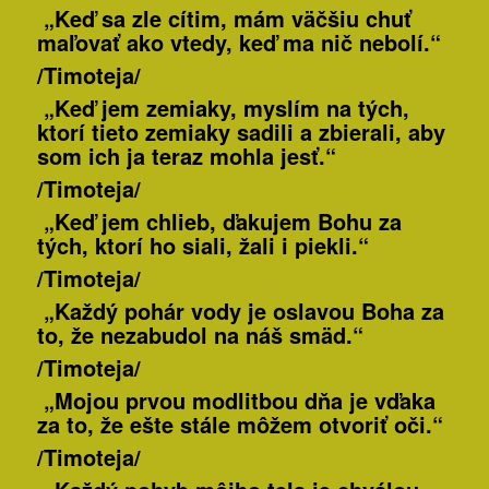
„Keď sa zle cítim, mám väčšiu chuť
maľovať ako vtedy, keď ma nič nebolí.“
/Timoteja/
„Keď jem zemiaky, myslím na tých,
ktorí tieto zemiaky sadili a zbierali, aby
som ich ja teraz mohla jesť.“
/Timoteja/
„Keď jem chlieb, ďakujem Bohu za
tých, ktorí ho siali, žali i piekli.“
/Timoteja/
„Každý pohár vody je oslavou Boha za
to, že nezabudol na náš smäd.“
/Timoteja/
„Mojou prvou modlitbou dňa je vďaka
za to, že ešte stále môžem otvoriť oči.“
/Timoteja/