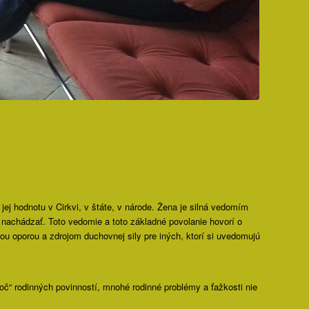
ú jej hodnotu v Cirkvi, v štáte, v národe. Žena je silná vedomím
 nachádzať. Toto vedomie a toto základné povolanie hovorí o
ľnou oporou a zdrojom duchovnej sily pre iných, ktorí si uvedomujú
toč“ rodinných povinností, mnohé rodinné problémy a ťažkosti nie