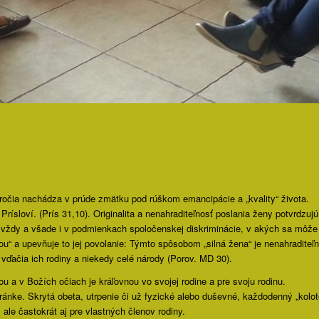
sícročia nachádza v prúde zmätku pod rúškom emancipácie a „kvality“ života.
Prísloví. (Prís 31,10). Originalita a nenahraditeľnosť poslania ženy potvrdzuj
ka“ vždy a všade i v podmienkach spoločenskej diskriminácie, v akých sa môže
ilnou“ a upevňuje to jej povolanie: Týmto spôsobom „silná žena“ je nenahradite
vďačia ich rodiny a niekedy celé národy (Porov. MD 30).
a v Božích očiach je kráľovnou vo svojej rodine a pre svoju rodinu.
ránke. Skrytá obeta, utrpenie či už fyzické alebo duševné, každodenný „kolo
 ale častokrát aj pre vlastných členov rodiny.