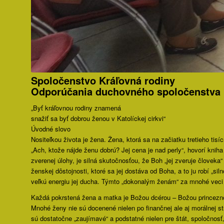
Spoločenstvo Kráľovná rodiny
Odporúčania duchovného spoločenstva
„Byť kráľovnou rodiny znamená
snažiť sa byť dobrou ženou v Katolíckej cirkvi“
Úvodné slovo
Nositeľkou života je žena. Žena, ktorá sa na začiatku tretieho ti
„Ach, ktože nájde ženu dobrú? Jej cena je nad perly“, hovorí kniha 
zverenej úlohy, je silná skutočnosťou, že Boh „jej zveruje člove
ženskej dôstojnosti, ktoré sa jej dostáva od Boha, a to ju robí „s
veľkú energiu jej ducha. Týmto „dokonalým ženám“ za mnohé veci 
Každá pokrstená žena a matka je Božou dcérou – Božou princeznou 
Mnohé ženy nie sú docenené nielen po finančnej ale aj morálnej st
sú dostatočne „zaujímavé“ a podstatné nielen pre štát, spoločnosť,