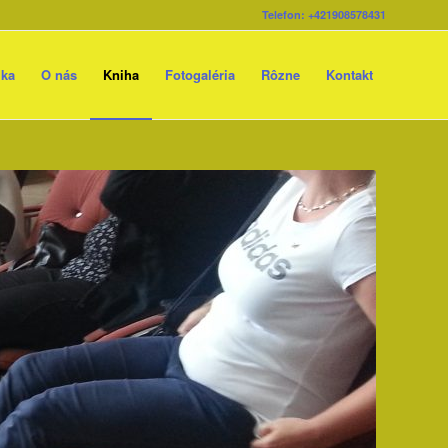
Telefon: +421908578431
ika
O nás
Kniha
Fotogaléria
Rôzne
Kontakt