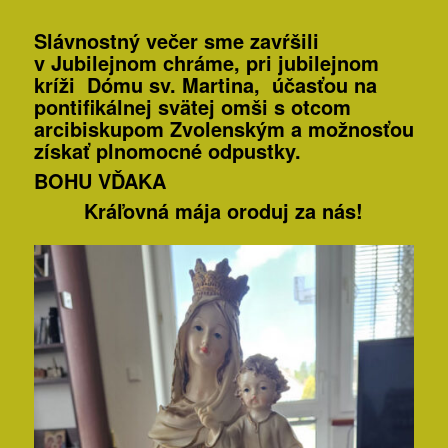
Slávnostný večer sme zavŕšili
v Jubilejnom chráme, pri jubilejnom
kríži Dómu sv. Martina, účasťou na
pontifikálnej svätej omši s otcom
arcibiskupom Zvolenským a možnosťou
získať plnomocné odpustky.
BOHU VĎAKA
Kráľovná mája oroduj za nás!