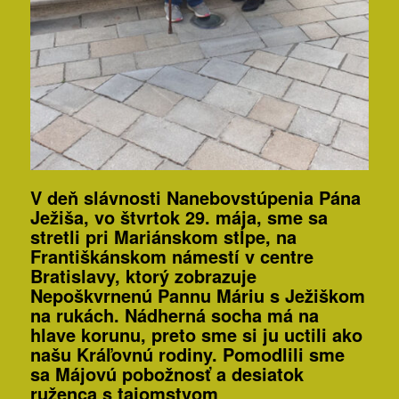
V deň slávnosti Nanebovstúpenia Pána
Ježiša, vo štvrtok 29. mája, sme sa
stretli pri Mariánskom stĺpe, na
Františkánskom námestí v centre
Bratislavy, ktorý zobrazuje
Nepoškvrnenú Pannu Máriu s Ježiškom
na rukách. Nádherná socha má na
hlave korunu, preto sme si ju uctili ako
našu Kráľovnú rodiny. Pomodlili sme
sa Májovú pobožnosť a desiatok
ruženca s tajomstvom