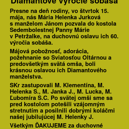
Diamantové výročie sobáša
Presne na deň rodiny, vo štvrtok 15.
mája, nás Mária Helenka Jurková
s manželom Jánom pozvala do kostola
Sedembolestnej Panny Márie
v Petržalke, na duchovnú oslavu ich 60.
výročia sobáša.
Májová pobožnosť, adorácia,
požehnanie so Sviatosťou Oltárnou a
predovšetkým svätá omša, boli
krásnou oslavou ich Diamantového
manželstva.
SKr zastupovali M. Klementína, M.
Helenka S., M. Janka J., M. Lucka, M.
Ľubomíra S.C. Po svätej omši sme sa
pred kostolom potešili vzájomným
stretnutím a posilnili dobrými koláčmi
našej jubilujúcej M. Helenky J.
Všetkým ĎAKUJEME za duchovné