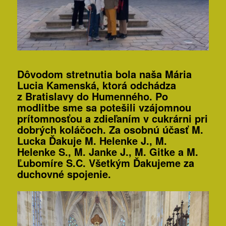
Dôvodom stretnutia bola naša Mária
Lucia Kamenská, ktorá odchádza
z Bratislavy do Humenného. Po
modlitbe sme sa potešili vzájomnou
prítomnosťou a zdieľaním v cukrárni pri
dobrých koláčoch. Za osobnú účasť M.
Lucka Ďakuje M. Helenke J., M.
Helenke S., M. Janke J., M. Gitke a M.
Ľubomíre S.C. Všetkým Ďakujeme za
duchovné spojenie.