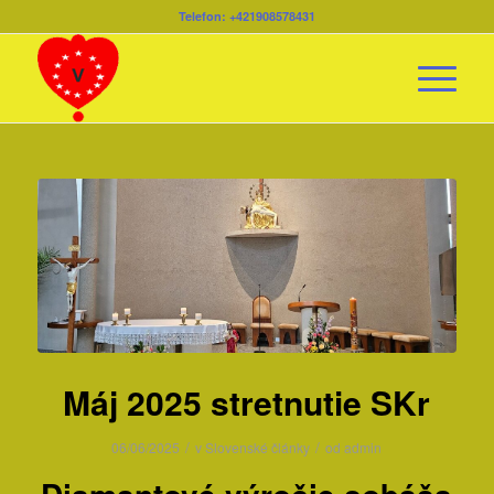
Telefon: +421908578431
Máj 2025 stretnutie SKr
/
/
06/06/2025
v
Slovenské články
od
admin