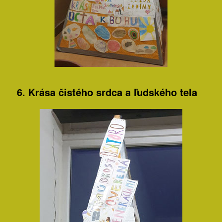
6. Krása čistého srdca a ľudského tela