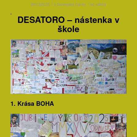
/
/
09/03/2025
v
Slovenské články
od
admin
.
DESATORO – nástenka v
škole
1. Krása BOHA