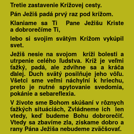
Tretie zastavenie Krížovej cesty.
Pán Ježiš padá prvý raz pod krížom
.
Klaniame sa Ti Pane Ježišu Kriste
a dobrorečíme Ti,
lebo si svojim svätým Krížom vykúpil
svet.
Ježiš nesie na svojom kríži bolesti a
utrpenie celého ľudstva. Kríž je veľmi
ťažký, padá, ale zdvihne sa a kráča
ďalej. Duch svätý posilňuje jeho vôľu.
Všetci sme veľmi náchylní k hriechu,
preto je nutné spytovanie svedomia,
pokánie a sebareflexia.
V živote sme Bohom skúšaní v rôznych
ťažkých situáciách, Zvládneme ich len
vtedy, keď budeme Bohu dobrorečiť.
Vtedy sa zbavíme zla, získame dobro a
rany Pána Ježiša nebudeme zväčšovať.