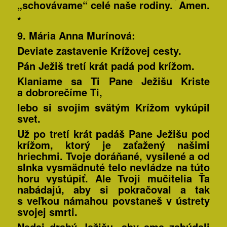
„schovávame“ celé naše rodiny. Amen.
*
9. Mária Anna
Murínová:
Deviate zastavenie Krížovej cesty.
Pán Ježiš tretí krát padá pod krížom.
Klaniame sa Ti Pane Ježišu Kriste
a dobrorečíme Ti,
lebo si svojim svätým Krížom vykúpil
svet.
Už po tretí krát padáš Pane Ježišu pod
krížom, ktorý je zaťažený našimi
hriechmi. Tvoje doráňané, vysilené a od
slnka vysmädnuté telo nevládze na túto
horu vystúpiť. Ale Tvoji mučitelia Ťa
nabádajú, aby si pokračoval a tak
s veľkou námahou
povstaneš v ústrety
svojej smrti
.
Nedaj drahý Ježišu, aby sme zabúdali