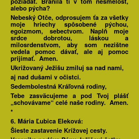
požiadať. Bránila ti v tom nesmelosť,
alebo pýcha?
Nebeský Otče, odprosujem ťa za všetky
moje hriechy spôsobené pýchou,
egoizmom, sebectvom. Naplň moje
srdce dobrotou, láskou a
milosrdenstvom, aby som nezištne
vedela pomoc dávať, ale aj pomoc
prijímať. Amen.
Ukrižovaný Ježišu zmiluj sa nad nami,
aj nad dušami v očistci.
Sedembolestná Kráľovná rodiny,
Tebe zasväcujeme a pod Tvoj plášť
„schovávame“ celé naše rodiny. Amen.
*
6. Mária Ľubica
Eleková:
Šieste zastavenie Krížovej cesty.