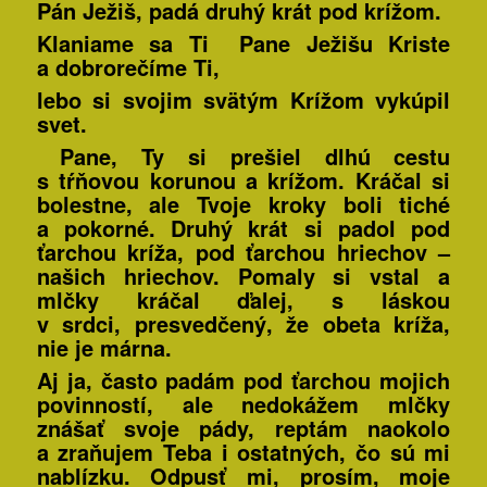
Pán Ježiš, padá druhý krát pod krížom.
Klaniame sa Ti Pane Ježišu Kriste
a dobrorečíme Ti,
lebo si svojim svätým Krížom vykúpil
svet.
Pane, Ty si prešiel dlhú cestu
s tŕňovou korunou a krížom. Kráčal si
bolestne, ale Tvoje kroky boli tiché
a pokorné. Druhý krát si padol pod
ťarchou kríža, pod ťarchou hriechov –
našich hriechov. Pomaly si vstal a
mlčky kráčal ďalej, s láskou
v srdci, presvedčený, že obeta kríža,
nie je márna.
Aj ja, často padám pod ťarchou mojich
povinností, ale nedokážem mlčky
znášať svoje pády, reptám naokolo
a zraňujem Teba i ostatných, čo sú mi
nablízku. Odpusť mi, prosím, moje