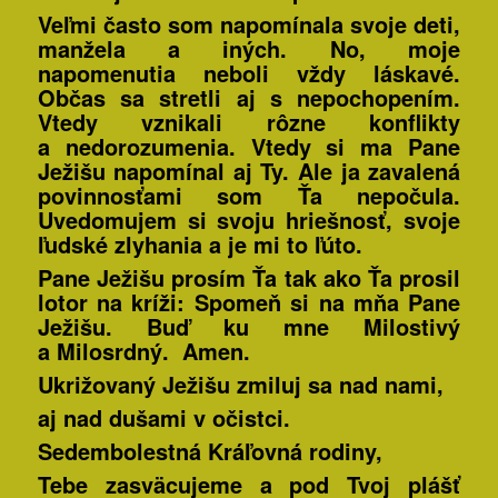
Veľmi často som napomínala svoje deti,
manžela a iných. No, moje
napomenutia neboli vždy láskavé.
Občas sa stretli aj s nepochopením.
Vtedy vznikali rôzne konflikty
a nedorozumenia. Vtedy si ma Pane
Ježišu napomínal aj Ty. Ale ja zavalená
povinnosťami som Ťa nepočula.
Uvedomujem si svoju hriešnosť, svoje
ľudské zlyhania a je mi to ľúto.
Pane Ježišu prosím Ťa tak ako Ťa prosil
lotor na kríži:
Spomeň si na mňa Pane
Ježišu.
Buď ku mne Milostivý
a Milosrdný. Amen.
Ukrižovaný Ježišu zmiluj sa nad nami,
aj nad dušami v očistci.
Sedembolestná Kráľovná rodiny,
Tebe zasväcujeme a pod Tvoj plášť