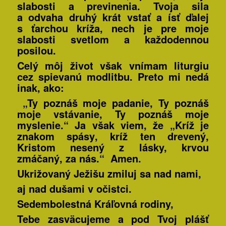
slabosti a previnenia. Tvoja sila
a odvaha druhý krát vstať a ísť ďalej
s ťarchou kríža, nech je pre moje
slabosti svetlom a každodennou
posilou.
Celý môj život však vnímam liturgiu
cez spievanú modlitbu. Preto mi nedá
inak, ako:
„Ty poznáš moje padanie, Ty poznáš
moje vstávanie, Ty poznáš moje
myslenie.“ Ja však viem, že „
Kríž je
znakom spásy
, kríž ten drevený,
Kristom nesený z lásky, krvou
zmáčaný, za nás.“ Amen.
Ukrižovaný Ježišu zmiluj sa nad nami,
aj nad dušami v očistci.
Sedembolestná Kráľovná rodiny,
Tebe zasväcujeme a pod Tvoj plášť