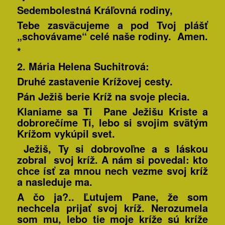
Sedembolestná Kráľovná rodiny,
Tebe zasväcujeme a pod Tvoj plášť
„schovávame“ celé naše rodiny. Amen.
*
2. Mária Helena
Suchitrová:
Druhé zastavenie Krížovej cesty.
Pán Ježiš berie Kríž na svoje plecia.
Klaniame sa Ti Pane Ježišu Kriste a
dobrorečíme Ti, lebo si svojim svätým
Krížom vykúpil svet.
Ježiš, Ty si dobrovoľne a s láskou
zobral svoj kríž. A nám si povedal: kto
chce ísť za mnou nech vezme svoj kríž
a nasleduje ma.
A čo ja?.. Ľutujem Pane, že som
nechcela prijať svoj kríž. Nerozumela
som mu, lebo tie moje kríže sú kríže