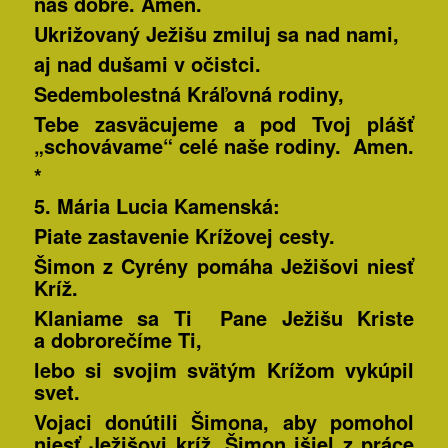
nás dobré
. Amen.
Ukrižovaný Ježišu zmiluj sa nad nami,
aj nad dušami v očistci.
Sedembolestná Kráľovná rodiny,
Tebe zasväcujeme a pod Tvoj plášť
„schovávame“ celé naše rodiny. Amen.
*
5. Mária Lucia
Kamenská:
Piate zastavenie Krížovej cesty.
Šimon z Cyrény pomáha Ježišovi niesť
Kríž.
Klaniame sa Ti Pane Ježišu Kriste
a dobrorečíme Ti,
lebo si svojim svätým Krížom vykúpil
svet.
Vojaci donútili Šimona, aby pomohol
niesť Ježišovi kríž. Šimon išiel z práce