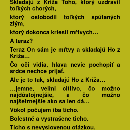
Skladajú z Kríža Toho, ktorý uzdravil
toľkých chorých,
ktorý oslobodil toľkých spútaných
zlým,
ktorý dokonca kriesil mŕtvych…
A teraz?
Teraz On sám je mŕtvy a skladajú Ho z
Kríža…
Čo oči vidia, hlava nevie pochopiť a
srdce nechce prijať.
Ale je to tak, skladajú Ho z Kríža…
…jemne, veľmi citlivo, čo možno
najdôstojnejšie, a čo možno
najšetrnejšie ako sa len dá…
Vôkol počujem iba ticho.
Bolestné a vystrašene ticho.
Ticho s nevyslovenou otázkou.