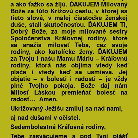
a ako ťažko sa žijú. ĎAKUJEM Milovaný
Bože za túto Krížovú cestu, v ktorej sa
tieto slová, v malej čiastočke ženskej
duše, stali skutočnosťou. ĎAKUJEM TI,
Dobrý Bože, za moje milované sestry
Spoločenstva Kráľovnej rodiny, ktoré
sa snažia milovať Teba, cez svoje
rodiny, ako katolícke ženy. ĎAKUJEM
za Tvoju i našu Mamu Máriu – Kráľovnú
rodiny, ktorá nás objíma vtedy keď
plače i vtedy keď sa usmieva. Jej
objatie – v bolesti i radosti – je vždy
plné Tvojho pokoja.
Bože daj nám
Milosť Láskou premieňať bolesť na
radosť
… Amen.
Ukrižovaný Ježišu zmiluj sa nad nami,
aj nad dušami v očistci.
Sedembolestná Kráľovná rodiny,
Tebe zasväcujeme a pod Tvoj plášť