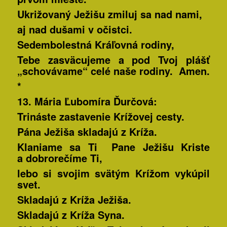
Ukrižovaný Ježišu zmiluj sa nad nami,
aj nad dušami v očistci.
Sedembolestná Kráľovná rodiny,
Tebe zasväcujeme a pod Tvoj plášť
„schovávame“ celé naše rodiny. Amen.
*
13. Mária Ľubomíra
Ďurčová:
Trináste zastavenie Krížovej cesty.
Pána Ježiša skladajú z Kríža.
Klaniame sa Ti Pane Ježišu Kriste
a dobrorečíme Ti,
lebo si svojim svätým Krížom vykúpil
svet.
Skladajú z Kríža Ježiša.
Skladajú z Kríža Syna.