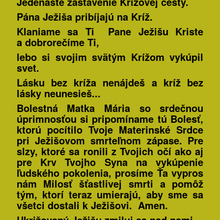
Jedenáste zastavenie Krížovej cesty.
Pána Ježiša pribíjajú na Kríž.
Klaniame sa Ti Pane Ježišu Kriste
a dobrorečíme Ti,
lebo si svojim svätým Krížom vykúpil
svet.
Lásku bez kríža nenájdeš a kríž bez
lásky neunesieš.
..
Bolestná Matka Mária so srdečnou
úprimnosťou si pripomíname tú Bolesť,
ktorú pocítilo Tvoje Materinské Srdce
pri Ježišovom smrteľnom zápase. Pre
slzy, ktoré sa ronili z Tvojich očí ako aj
pre Krv Tvojho Syna na vykúpenie
ľudského pokolenia, prosíme Ťa vypros
nám Milosť šťastlivej smrti a pomôž
tým, ktorí teraz umierajú, aby sme sa
všetci dostali k Ježišovi. Amen.
Ukrižovaný Ježišu zmiluj sa nad nami,