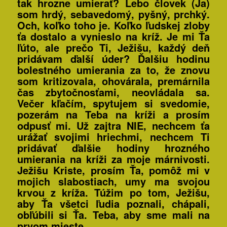
tak hrozne umierať? Lebo človek (Ja)
som hrdý, sebavedomý, pyšný, prchký.
Och, koľko toho je. Koľko ľudskej zloby
ťa dostalo a vynieslo na kríž. Je mi Ťa
ľúto, ale prečo Ti, Ježišu, každý deň
pridávam ďalší úder? Ďalšiu hodinu
bolestného umierania za to, že znovu
som kritizovala, ohovárala, premárnila
čas zbytočnosťami, neovládala sa.
Večer kľačím, spytujem si svedomie,
pozerám na Teba na kríži a prosím
odpusť mi. Už zajtra NIE, nechcem ťa
urážať svojimi hriechmi, nechcem Ti
pridávať ďalšie hodiny hrozného
umierania na kríži za moje márnivosti.
Ježišu Kriste, prosím Ťa, pomôž mi v
mojich slabostiach, umy ma svojou
krvou z kríža. Túžim po tom, Ježišu,
aby Ťa všetci ľudia poznali, chápali,
obľúbili si Ťa.
Teba, aby sme mali na
prvom mieste.