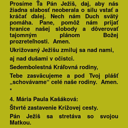
Prosíme Ťa Pán Ježiš, daj, aby nás
žiadna slabosť neoberala o silu vstať a
kráčať ďalej. Nech nám Duch svätý
pomáha.
Pane, pomôž nám prijať
hranice našej slobody a dôverovať
tajomným plánom Božej
prozreteľnosti
. Amen.
Ukrižovaný Ježišu zmiluj sa nad nami,
aj nad dušami v očistci.
Sedembolestná Kráľovná rodiny,
Tebe zasväcujeme a pod Tvoj plášť
„schovávame“ celé naše rodiny. Amen.
*
4. Mária Paula
Kašáková:
Štvrté zastavenie Krížovej cesty.
Pán Ježiš sa stretáva so svojou
Matkou.