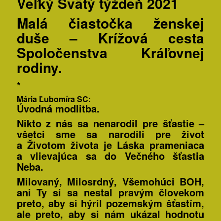
Veľký
Svätý týždeň 2021
Malá čiastočka ženskej
duše –
Krížová cesta
Spoločenstva Kráľovnej
rodiny.
*
Mária Ľubomíra SC:
Úvodná modlitba.
Nikto z nás sa nenarodil pre šťastie –
všetci sme sa narodili pre život
a
Životom života je Láska
prameniaca
a vlievajúca sa do Večného šťastia
Neba.
Milovaný, Milosrdný, Všemohúci BOH,
ani Ty si sa nestal pravým človekom
preto, aby si hýril pozemským šťastím,
ale preto, aby si nám ukázal hodnotu