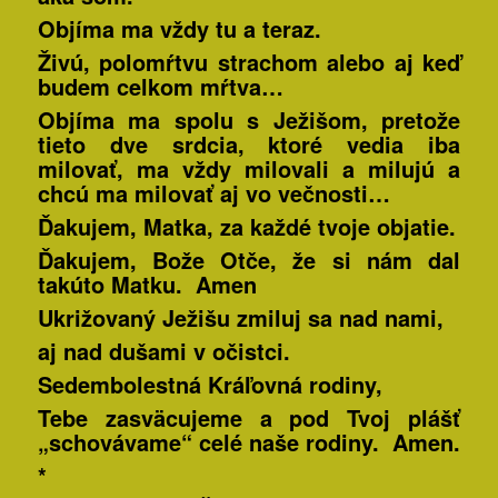
Objíma ma vždy tu a teraz.
Živú, polomŕtvu strachom alebo aj keď
budem celkom mŕtva…
Objíma ma spolu s Ježišom, pretože
tieto dve srdcia, ktoré vedia iba
milovať, ma vždy milovali a milujú a
chcú ma milovať aj vo večnosti…
Ďakujem, Matka, za každé tvoje objatie.
Ďakujem, Bože Otče, že si nám dal
takúto Matku
. Amen
Ukrižovaný Ježišu zmiluj sa nad nami,
aj nad dušami v očistci.
Sedembolestná Kráľovná rodiny,
Tebe zasväcujeme a pod Tvoj plášť
„schovávame“ celé naše rodiny. Amen.
*