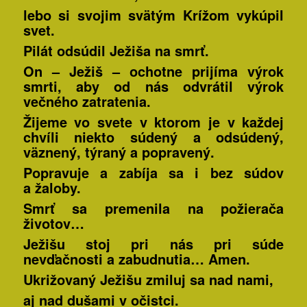
lebo si svojim svätým Krížom vykúpil
svet.
Pilát odsúdil Ježiša na smrť.
On – Ježiš – ochotne prijíma výrok
smrti, aby od nás odvrátil výrok
večného zatratenia.
Žijeme vo svete v ktorom je v každej
chvíli niekto súdený a odsúdený,
väznený, týraný a popravený.
Popravuje a zabíja sa i bez súdov
a žaloby.
Smrť sa premenila na požierača
životov…
Ježišu stoj pri nás pri súde
nevďačnosti a zabudnutia… Amen.
Ukrižovaný Ježišu zmiluj sa nad nami,
aj nad dušami v očistci.