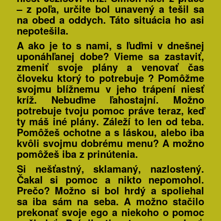
– z poľa, určite bol unavený a tešil sa
na obed a oddych. Táto situácia ho asi
nepotešila.
A ako je to s nami, s ľuďmi v dnešnej
uponáhľanej dobe? Vieme sa zastaviť,
zmeniť svoje plány a venovať čas
človeku ktorý to potrebuje ? Pomôžme
svojmu blížnemu v jeho trápení niesť
kríž. Nebuďme ľahostajní.
Možno
potrebuje tvoju pomoc práve teraz, keď
ty máš iné plány
. Záleží to len od teba.
Pomôžeš ochotne a s láskou, alebo iba
kvôli svojmu dobrému menu? A možno
pomôžeš iba z prinútenia.
Si nešťastný, sklamaný, nazlostený.
Čakal si pomoc a nikto nepomohol.
Prečo? Možno si bol hrdý a spoliehal
sa iba sám na seba. A možno stačilo
prekonať svoje ego a niekoho o pomoc