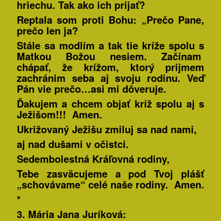
hriechu. Tak ako ich prijať?
Reptala som proti Bohu: „Prečo Pane,
prečo len ja?
Stále sa modlím a tak tie kríže spolu s
Matkou Božou nesiem. Začínam
chápať, že krížom, ktorý prijmem
zachránim seba aj svoju rodinu.
Veď
Pán vie prečo…asi mi dôveruje
.
Ďakujem a chcem objať kríž spolu aj s
Ježišom!!! Amen.
Ukrižovaný Ježišu zmiluj sa nad nami,
aj nad dušami v očistci.
Sedembolestná Kráľovná rodiny,
Tebe zasväcujeme a pod Tvoj plášť
„schovávame“ celé naše rodiny. Amen.
*
3. Mária Jana
Juríková: