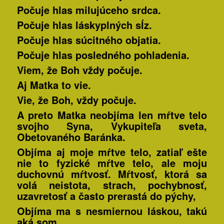
Počuje hlas milujúceho srdca.
Počuje hlas láskyplných sĺz.
Počuje hlas súcitného objatia.
Počuje hlas posledného pohladenia.
Viem, že Boh vždy počuje.
Aj Matka to vie.
Vie, že Boh, vždy počuje.
A preto Matka neobjíma len mŕtve telo
svojho Syna, Vykupiteľa sveta,
Obetovaného Baránka.
Objíma aj moje mŕtve telo, zatiaľ ešte
nie to fyzické mŕtve telo, ale moju
duchovnú mŕtvosť. Mŕtvosť, ktorá sa
volá neistota, strach, pochybnosť,
uzavretosť a často prerastá do pýchy,
Objíma ma s nesmiernou láskou, takú
aká som.