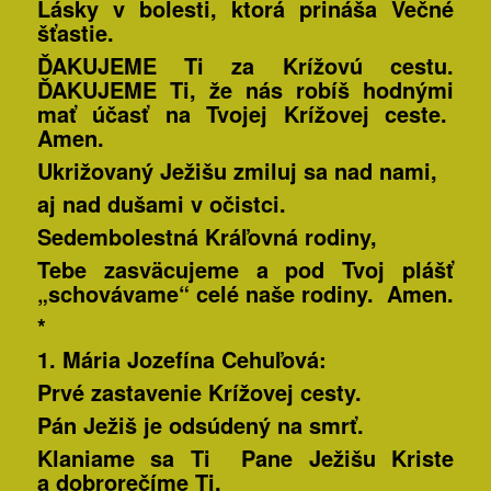
Lásky v bolesti, ktorá prináša Večné
šťastie.
ĎAKUJEME Ti za Krížovú cestu.
ĎAKUJEME Ti, že nás robíš hodnými
mať účasť na Tvojej Krížovej ceste.
Amen.
Ukrižovaný Ježišu zmiluj sa nad nami,
aj nad dušami v očistci.
Sedembolestná Kráľovná rodiny,
Tebe zasväcujeme a pod Tvoj plášť
„schovávame“ celé naše rodiny. Amen.
*
1.
Mária Jozefína
Cehuľová:
Prvé zastavenie Krížovej cesty.
Pán Ježiš je odsúdený na smrť.
Klaniame sa Ti Pane Ježišu Kriste
a dobrorečíme Ti,