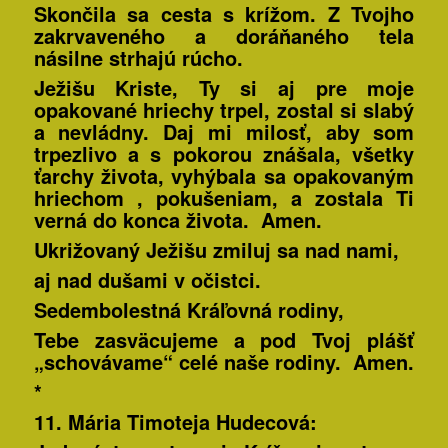
Skončila sa cesta s krížom. Z Tvojho
zakrvaveného a doráňaného tela
násilne strhajú rúcho.
Ježišu Kriste,
Ty si aj pre moje
opakované hriechy trpel
, zostal si slabý
a nevládny. Daj mi milosť, aby som
trpezlivo a s pokorou znášala, všetky
ťarchy života, vyhýbala sa opakovaným
hriechom , pokušeniam, a zostala Ti
verná do konca života. Amen.
Ukrižovaný Ježišu zmiluj sa nad nami,
aj nad dušami v očistci.
Sedembolestná Kráľovná rodiny,
Tebe zasväcujeme a pod Tvoj plášť
„schovávame“ celé naše rodiny. Amen.
*
11. Mária Timoteja
Hudecová: