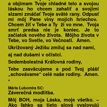
a objímam Tvoje chladné telo a svojou
láskou ho chcem zahaliť a svojimi
slzami zmáčať Tvoje sväté rany. Odpusť
mi môj Pane viny mojich hriechov.
Chcem žiť v Tebe a Ty ži vo mne.
Tvoja
smrť predsa nie je koniec.
Je to
začiatok nového života. Môjho života v
Tebe, vo Svetle, vo Večnosti. Amen.
Ukrižovaný Ježišu zmiluj sa nad nami,
aj nad dušami v očistci.
Sedembolestná Kráľovná rodiny,
Tebe zasväcujeme a pod Tvoj plášť
„schovávame“ celé naše rodiny. Amen.
*
Mária Ľubomíra SC:
Záverečná modlitba.
Môj BOH, moja Láska, moje všetko. –
Ako ľahko sa tieto slová vyslovujú