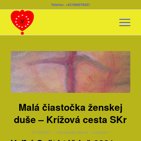
Telefon: +421908578431
Malá čiastočka ženskej
duše – Krížová cesta SKr
/
/
31/03/2021
v
Slovenské články
od
admin