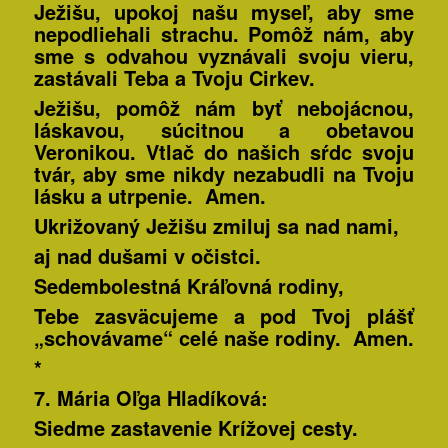
Ježišu, upokoj našu myseľ, aby sme
nepodliehali strachu. Pomôž nám, aby
sme s odvahou vyznávali svoju vieru,
zastávali Teba a Tvoju Cirkev.
Ježišu, pomôž nám byť nebojácnou,
láskavou, súcitnou a obetavou
Veronikou. Vtlač do našich sŕdc svoju
tvár, aby sme nikdy nezabudli na Tvoju
lásku a utrpenie. Amen.
Ukrižovaný Ježišu zmiluj sa nad nami,
aj nad dušami v očistci.
Sedembolestná Kráľovná rodiny,
Tebe zasväcujeme a pod Tvoj plášť
„schovávame“ celé naše rodiny. Amen.
*
7. Mária Oľga
Hladíková:
Siedme zastavenie Krížovej cesty.