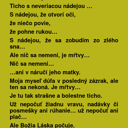
Ticho s neveriacou nádejou …
S nádejou, že otvorí oči,
že niečo povie,
že pohne rukou…
S nádejou, že sa zobudím zo zlého
sna…
Ale nič sa nemení, je mŕtvy…
Nič sa nemení…
…ani v náručí jeho matky.
Moja myseľ dúfa v posledný zázrak, ale
ten sa nekoná. Je mŕtvy…
Je tu tak strašne a bolestne ticho.
Už nepočuť žiadnu vravu, nadávky či
posmešky ani rúhanie… už nepočuť ani
plač…
Ale Božia Láska počuje.