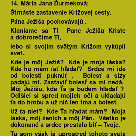
14. Mária Jana
Ďurmeková:
Štrnáste zastavenie Krížovej cesty.
Pána Ježiša pochovávajú
.
Klaniame sa Ti Pane Ježišu Kriste
a dobrorečíme Ti,
lebo si svojim svätým Krížom vykúpil
svet.
Kde je môj Ježiš? Kde je moja láska?
Kde ho mám ísť hľadať? Srdce mi ide
od bolesti puknúť . Bolesť a slzy
padajú mi. Zastaviť bolesť sa mi nedá.
Môj Ježišu, kde Ťa ja budem hľadať ?
Odišiel si spred mojich očí a ukladajú
ťa do hrobu a už nič len tma a bolesť.
Už ťa niet? Kde Ťa hľadať mám? Moja
láska, môj ženích a môj Pán. Všetko je
dokonané a srdce prestalo biť – Tvoje.
Tu som však ja uprostred tohoto sveta