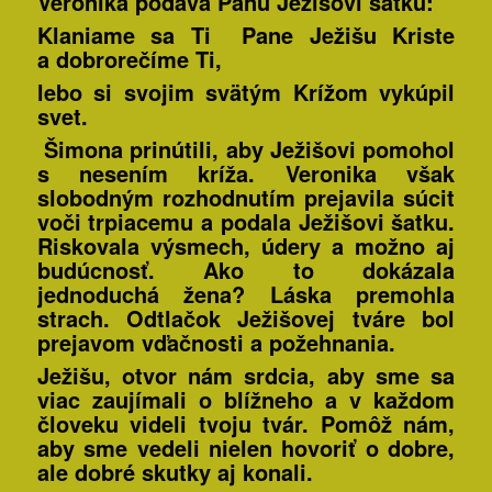
Veronika podáva Pánu Ježišovi šatku:
Klaniame sa Ti Pane Ježišu Kriste
a dobrorečíme Ti,
lebo si svojim svätým Krížom vykúpil
svet.
Šimona prinútili, aby Ježišovi pomohol
s nesením kríža. Veronika však
slobodným rozhodnutím prejavila súcit
voči trpiacemu a podala Ježišovi šatku.
Riskovala výsmech, údery a možno aj
budúcnosť. Ako to dokázala
jednoduchá žena?
Láska premohla
strach
. Odtlačok Ježišovej tváre bol
prejavom vďačnosti a požehnania.
Ježišu, otvor nám srdcia, aby sme sa
viac zaujímali o blížneho a v každom
človeku videli tvoju tvár. Pomôž nám,
aby sme vedeli nielen hovoriť o dobre,
ale dobré skutky aj konali.