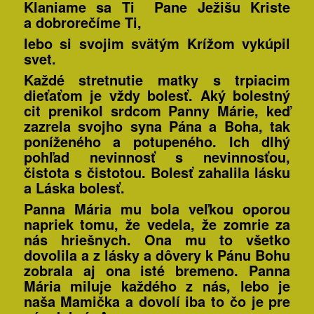
Klaniame sa Ti Pane Ježišu Kriste
a dobrorečíme Ti,
lebo si svojim svätým Krížom vykúpil
svet.
Každé stretnutie matky s trpiacim
dieťaťom je vždy bolesť. Aký bolestný
cit prenikol srdcom Panny Márie, keď
zazrela svojho syna Pána a Boha, tak
poníženého a potupeného. Ich dlhý
pohľad nevinnosť s nevinnosťou,
čistota s čistotou. Bolesť zahalila lásku
a Láska bolesť.
Panna Mária mu bola veľkou oporou
napriek tomu, že vedela, že zomrie za
nás hriešnych. Ona mu to všetko
dovolila a z lásky a dôvery k Pánu Bohu
zobrala aj ona isté bremeno. Panna
Mária miluje každého z nás, lebo
je
naša Mamička a dovolí iba to čo je pre