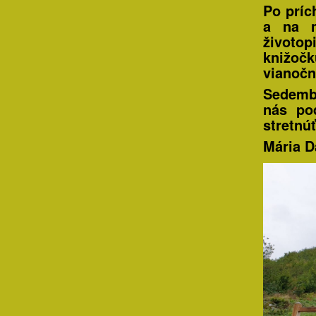
Po príc
a na m
životo
knižočk
vianočn
Sedembo
nás po
stretnú
Mária D