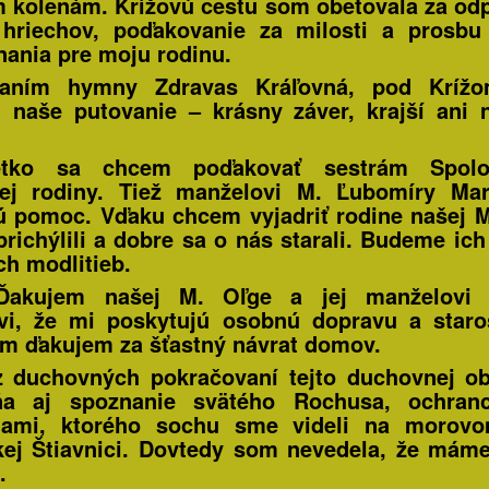
 kolenám. Krížovú cestu som obetovala za od
hriechov, poďakovanie za milosti a prosbu
nania pre moju rodinu.
vaním hymny Zdravas Kráľovná, pod Kríž
i naše putovanie – krásny záver, krajší ani
tko sa chcem poďakovať sestrám Spolo
nej rodiny. Tiež manželovi M. Ľubomíry Mar
ú pomoc. Vďaku chcem vyjadriť rodine našej M
prichýlili a dobre sa o nás starali. Budeme ich
ch modlitieb.
Ďakujem našej M. Oľge a jej manželovi 
vi, že mi poskytujú osobnú dopravu a staros
im ďakujem za šťastný návrat domov.
 duchovných pokračovaní tejto duchovnej o
a aj spoznanie svätého Rochusa, ochran
iami, ktorého sochu sme videli na morovo
ej Štiavnici. Dovtedy som nevedela, že mám
.