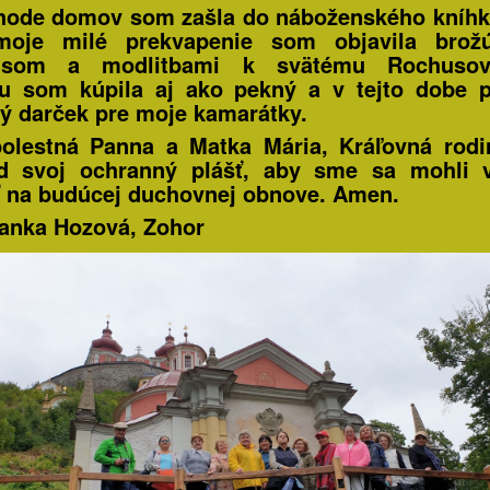
hode domov som zašla do náboženského kníh
oje milé prekvapenie som objavila brož
pisom a modlitbami k svätému Rochusov
u som kúpila aj ako pekný a v tejto dobe 
ý darček pre moje kamarátky.
lestná Panna a Matka Mária, Kráľovná rodi
d svoj ochranný plášť, aby sme sa mohli v
ť na budúcej duchovnej obnove. Amen.
anka Hozová, Zohor