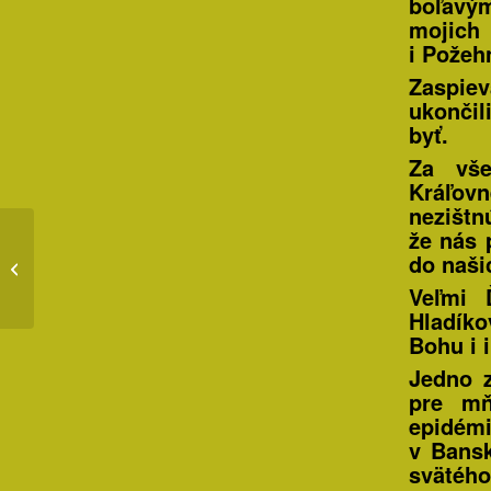
boľavým
mojich 
i Požeh
Zaspie
ukončil
byť.
Za vše
Kráľov
nezištn
že nás 
do naši
Modlitba v novembri
Veľmi 
Hladíko
Bohu i 
Jedno z
pre mň
epidém
v Bansk
svätého