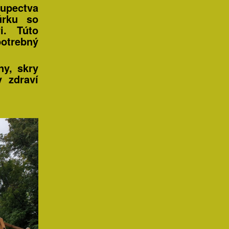
kupectva
úrku so
i. Túto
potrebný
ny, skry
 zdraví