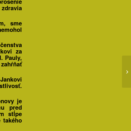
prosenie
 zdravia
om, sme
 nemohol
čenstva
kovi za
. Pauly,
 zahŕňať
Jankovi
tlivosť.
bnovy je
cu pred
m stĺpe
e takého