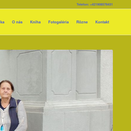
Telefon: +421908578431
ika
O nás
Kniha
Fotogaléria
Rôzne
Kontakt