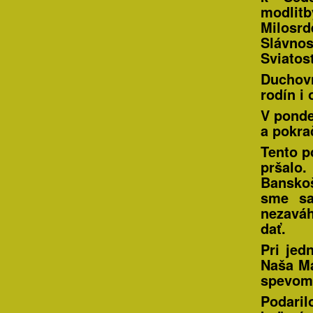
modli
Milosrd
Slávno
Sviatos
Duchovn
rodín i 
V ponde
a pokra
Tento p
pršalo
Banskoš
sme sa
nezaváh
dať.
Pri jed
Naša Má
spevom
Podaril