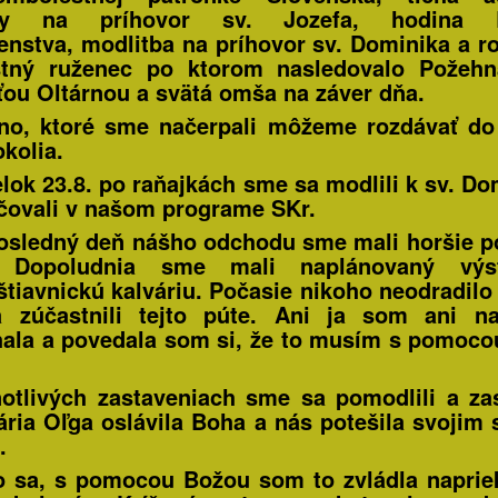
tby na príhovor sv. Jozefa, hodina B
enstva, modlitba na príhovor sv. Dominika a r
stný ruženec po ktorom nasledovalo Požehn
ťou Oltárnou a svätá omša na záver dňa.
o, ktoré sme načerpali môžeme rozdávať do
okolia.
lok 23.8. po raňajkách sme sa modlili k sv. Do
čovali v našom programe SKr.
osledný deň nášho odchodu sme mali horšie p
. Dopoludnia sme mali naplánovaný vý
tiavnickú kalváriu. Počasie nikoho neodradilo 
 zúčastnili tejto púte. Ani ja som ani na
ala a povedala som si, že to musím s pomoc
notlivých zastaveniach sme sa pomodlili a zas
ria Oľga oslávila Boha a nás potešila svojim
.
o sa, s pomocou Božou som to zvládla napri