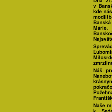
Dňa 21
v Bansk
kde nás
modlit
Banská
Márie,
Bansko
Najsvät
Sprevá
Ľubomí
Milosr
zmrzlin
Náš pr
Nanebo
krásn
pokračo
Požehn
Františ
Naše mo
k Sede