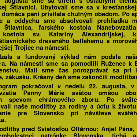
. augusta sme sa stretli s ostatnými členk
ej Štiavnici. Ubytovali sme sa v kresťanskej
 domáca pani privítala chutným obedom. Po s
be a oddychu sme absolvovali prehliadku m
 Štiavnica, farského kostola Nanebovzati
 kostola sv. Kataríny Alexandrijskej, k
štiavnického dreveného betlehemu a morovéh
ejšej Trojice na námestí.
dzala a fundovaný výklad nám podala naš
ra. Na námestí sme sa pomodlili Ruženec k 
denstvu. Mali sme čas porozprávať sa pri k
e, zákusku. Krásny deň sme zakončili modlitba
ogram pokračoval v nedeľu 22. augusta, v 
vzatia Panny Márie svätou omšou obo
ym spevom chrámového zboru. Po sväte
vali naše modlitby za rodiny a úctu k životu
anie pre Slovensko pri návšteve sväté
ka.
dlitby pred Sviatosťou Oltárnou: Anjel Pána,
mbolestnej patrónke Slovenska, tichá ad