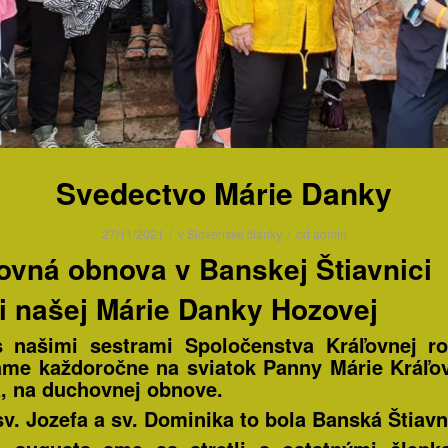
Svedectvo Márie Danky
/
/
27/11/2021
v
Slovenské články
od
admin
vná obnova v Banskej Štiavnici
 našej Márie Danky Hozovej
 našimi sestrami Spoločenstva Kráľovnej r
ame každoročne na sviatok Panny Márie Kráľov
, na duchovnej obnove.
sv. Jozefa a sv. Dominika to bola Banská Štiavn