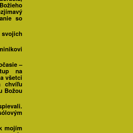
ožieho
ozjímavý
anie so
 svojich
minikovi
očasie –
stup na
a všetci
 chvíľu
ou Božou
pievali.
 sólovým
ek mojím