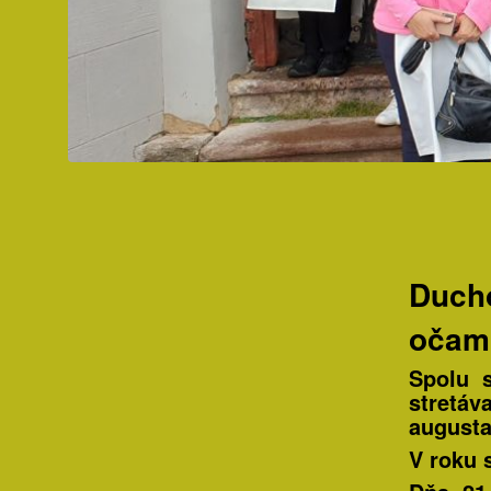
Ducho
očami
Spolu s
stretáv
augusta
V roku 