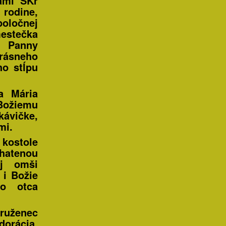
ami SKr
 rodine,
poločnej
estečka
a Panny
rásneho
o stĺpu
a Mária
Božiemu
ávičke,
mi.
kostole
hatenou
j omši
 i Božie
ho otca
 ruženec
orácia,