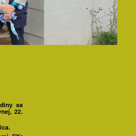
odiny sa
nej, 22.
ica.