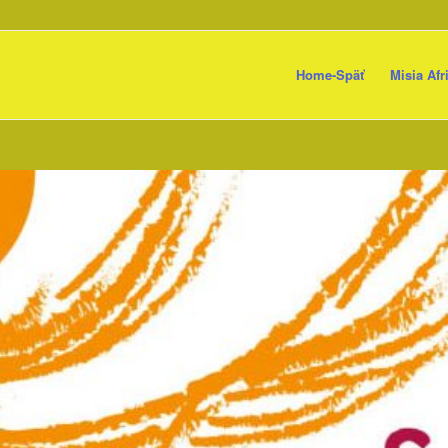
Home-Späť
Misia Afr