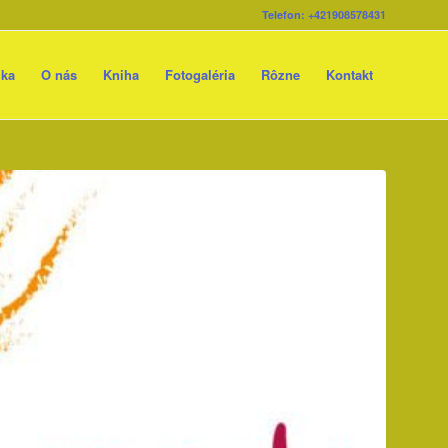
Telefon: +421908578431
ika
O nás
Kniha
Fotogaléria
Rôzne
Kontakt