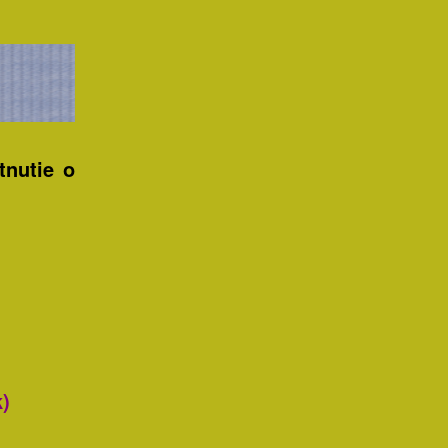
tnutie o
k)