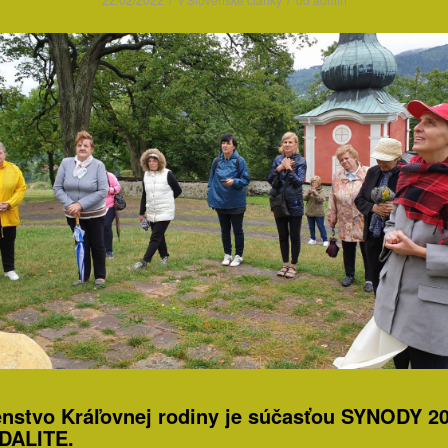
nstvo Kráľovnej rodiny je súčasťou SYNODY 2
DALITE.