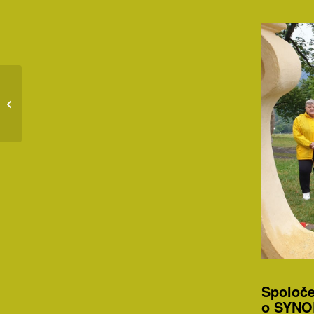
Dobrý Pastier
Spoloče
o SYNO