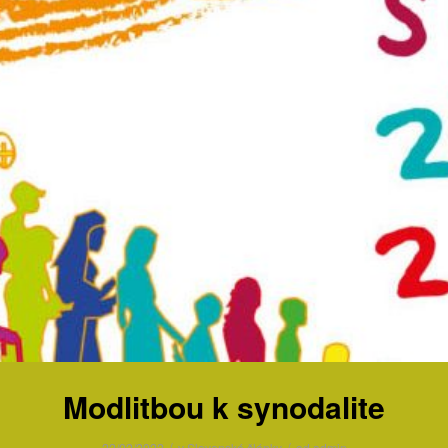
Modlitbou k synodalite
/
/
22/02/2022
v
Slovenské články
od
admin