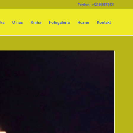
Telefon: +421908578431
ika
O nás
Kniha
Fotogaléria
Rôzne
Kontakt