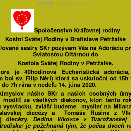
/
/
10/06/2020
v
Pozvánky
od
admin
Spoločenstvo Kráľovnej rodiny
Kostol Svätej Rodiny
v Bratislave Petržalke
lované sestry SKr pozývam Vás na Adoráciu p
Sviatosťou Oltárnou do
Kostola Svätej Rodiny
v Petržalke.
tore
je
40hodinová Eucharistická adorácia, 
om bol sv. Filip Néri) ktorá sa uskutoční od
15h 
a do 7h rána v nedeľu 14. júna 2020.
úmyslov nášho SKr a našich osobných úmy
modliť za všetkých diakonov, ktorí tento ro
 vysviacku, zvlášť budeme myslieť na Milan
islavskej diecézy a Tomáša Rušina z Vlk
ej diecézy.
Dedina Vlkovce v Tvarožanskej f
Hradiska/ je požehnaná tým, že počas dvoch 