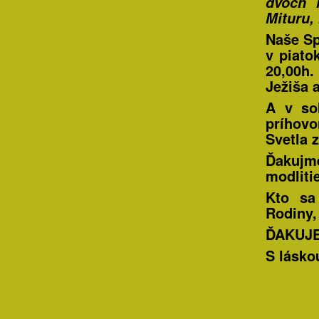
dvoch 
Mituru,
Naše
Sp
v
piato
20,00h
Ježiša 
A v
so
príhovo
Svetla 
Ďakujm
modliti
Kto sa
Rodiny,
ĎAKUJEM
S lásko