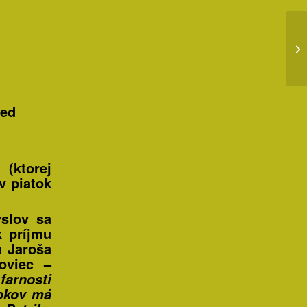
red
(ktorej
v piatok
slov sa
k príjmu
a Jaroša
oviec –
arnosti
rokov má