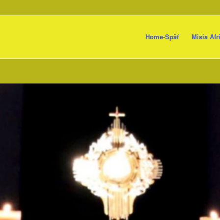
Home-Späť
Misia Afr