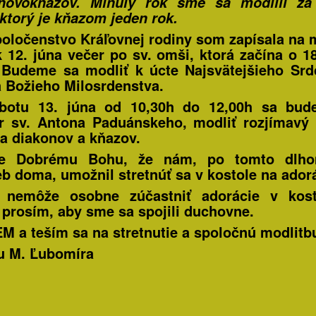
novokňazov. Minulý rok sme sa modlili za 
 ktorý je kňazom jeden rok.
oločenstvo Kráľovnej rodiny
som zapísala na 
k
12. júna
večer po sv. omši, ktorá začína o
1
.
Budeme sa modliť k úcte Najsvätejšieho Sr
a Božieho Milosrdenstva.
botu 13. júna od 10,30h do 12,00h
sa bude
r sv. Antona Paduánskeho, modliť rozjímavý
za diakonov a kňazov.
e Dobrému Bohu, že nám, po tomto dlh
eb doma, umožnil stretnúť sa v kostole na adorá
 nemôže osobne zúčastniť adorácie v kost
 prosím, aby sme sa spojili duchovne.
 a teším sa na stretnutie a spoločnú modlitb
u M. Ľubomíra