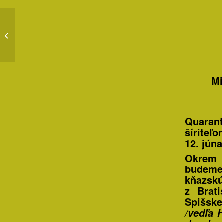
Domáca cirkev SKr
Mi
Quaran
šíriteľ
12. jún
Okrem 
budeme 
kňazskú
z Brat
Spišsk
/vedľa 