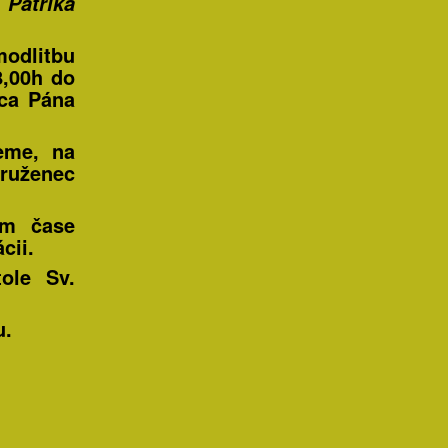
Patrika
modlitbu
8,00h
do
dca Pána
me, na
 ruženec
om čase
cii.
ole Sv.
u.