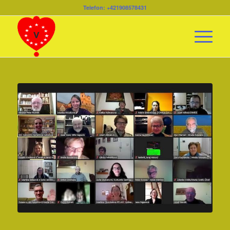
Telefon: +421908578431