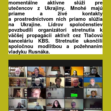
momentálne aktívne slúži pre
utečencov z Ukrajiny. Mnohé majú
priame a živé kontakty
a prostredníctvom nich priamo slúžia
na Ukrajine. Lídrov spoločenstiev
povzbudili organizátori stretnutia k
väčšej propagácii aktivít cez Tlačovú
kanceláriu KBS. Stretnutie ukončili
spoločnou modlitbou a požehnaním
vladyku Rusnáka.