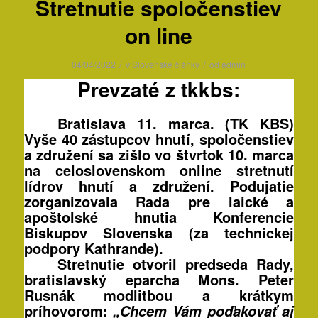
Stretnutie spoločenstiev
on line
/
/
04/04/2022
v
Slovenské články
od
admin
Prevzaté z tkkbs:
Bratislava 11. marca. (TK KBS)
Vyše 40 zástupcov hnutí, spoločenstiev
a združení sa zišlo vo štvrtok 10. marca
na celoslovenskom online stretnutí
lídrov hnutí a združení. Podujatie
zorganizovala Rada pre laické a
apoštolské hnutia Konferencie
Biskupov Slovenska (za technickej
podpory Kathrande).
Stretnutie otvoril predseda Rady,
bratislavský eparcha Mons. Peter
Rusnák modlitbou a krátkym
príhovorom:
„Chcem Vám poďakovať aj