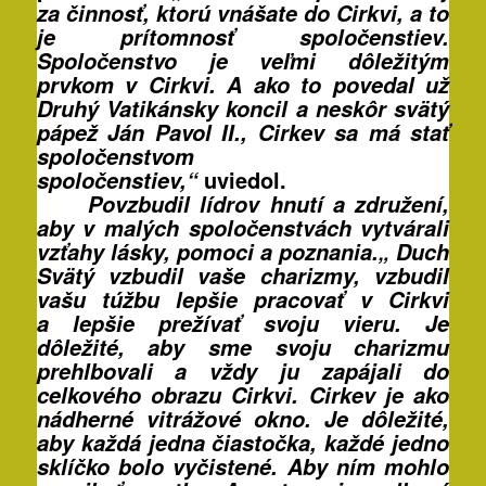
za činnosť, ktorú vnášate do Cirkvi, a to
je prítomnosť spoločenstiev.
Spoločenstvo je veľmi dôležitým
prvkom v Cirkvi. A ako to povedal už
Druhý Vatikánsky koncil a neskôr svätý
pápež Ján Pavol II., Cirkev sa má stať
spoločenstvom
uviedol.
spoločenstiev,“
Povzbudil lídrov hnutí a združení,
aby v malých spoločenstvách vytvárali
vzťahy lásky, pomoci a poznania.„ Duch
Svätý vzbudil vaše charizmy, vzbudil
vašu túžbu lepšie pracovať v Cirkvi
a lepšie prežívať svoju vieru. Je
dôležité, aby sme svoju charizmu
prehlbovali a vždy ju zapájali do
celkového obrazu Cirkvi. Cirkev je ako
nádherné vitrážové okno. Je dôležité,
aby každá jedna čiastočka, každé jedno
sklíčko bolo vyčistené. Aby ním mohlo