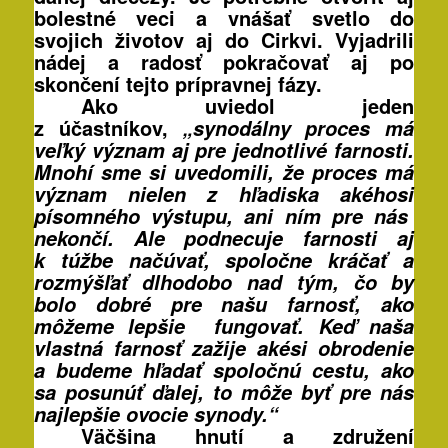
bolestné veci a vnášať svetlo do
svojich životov aj do Cirkvi. Vyjadrili
nádej a radosť pokračovať aj po
skončení tejto prípravnej fázy.
Ako uviedol jeden
z účastníkov,
„synodálny proces má
veľký význam aj pre jednotlivé farnosti.
Mnohí sme si uvedomili, že proces má
význam nielen z hľadiska akéhosi
písomného výstupu, ani ním pre nás
nekončí. Ale podnecuje farnosti aj
k túžbe načúvať, spoločne kráčať a
rozmýšľať dlhodobo nad tým, čo by
bolo dobré pre našu farnosť, ako
môžeme lepšie fungovať. Keď naša
vlastná farnosť zažije akési obrodenie
a budeme hľadať spoločnú cestu, ako
sa posunúť ďalej, to môže byť pre nás
najlepšie ovocie synody.“
Väčšina hnutí a združení