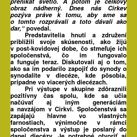
prenikať svetlo. A potom je celkový
obraz nádherný. Dnes nás Cirkev
pozýva práve k tomu, aby sme sa
o tomto rozprávali a toto dávali ako
povedal.
dar,“
Predstavitelia hnutí a združení
priblížili svoje skúsenosti, ako žijú
v post-kovidovej dobe, čo stmeľuje ich
spoločenstvá, čo im fungovalo
a funguje teraz. Diskutovali aj o tom,
ako sa im podarilo zapojiť do synody o
synodalite v diecéze, kde pôsobia,
prípadne vo viacerých diecézach.
Pri výstupe v skupine zdôraznili
pozitívny čas spolu, kde sa učia
načúvať aj iným generáciám
a navzájom v Cirkvi. Spoločenstvá sa
zapájajú hlavne vo vlastných
farnostiach, výnimočne v rámci
spoločenstva a výstup je poslaný do
danej diecézy. Je potrebné otvoriť aj