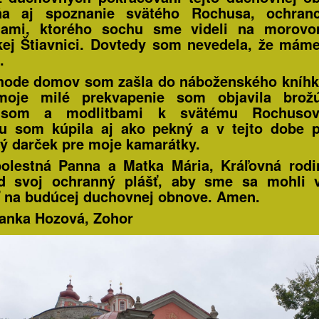
a aj spoznanie svätého Rochusa, ochran
iami, ktorého sochu sme videli na morovo
ej Štiavnici. Dovtedy som nevedela, že mám
.
hode domov som zašla do náboženského kníh
oje milé prekvapenie som objavila brož
pisom a modlitbami k svätému Rochusov
u som kúpila aj ako pekný a v tejto dobe 
ý darček pre moje kamarátky.
lestná Panna a Matka Mária, Kráľovná rodi
d svoj ochranný plášť, aby sme sa mohli v
ť na budúcej duchovnej obnove. Amen.
anka Hozová, Zohor