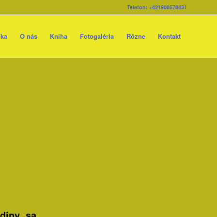
Telefon: +421908578431
ika
O nás
Kniha
Fotogaléria
Rôzne
Kontakt
odiny sa