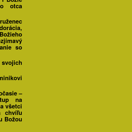
ho otca
 ruženec
orácia,
ožieho
ozjímavý
anie so
 svojich
minikovi
očasie –
stup na
a všetci
 chvíľu
ou Božou