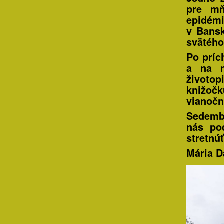
pre mň
epidém
v Bansk
svätého
Po príc
a na m
životo
knižočk
vianočn
Sedembo
nás po
stretnú
Mária D