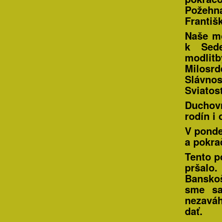
Požehn
Františ
Naše mo
k Sede
modli
Milosrd
Slávno
Sviatos
Duchovn
rodín i 
V ponde
a pokra
Tento p
pršalo
Banskoš
sme sa
nezaváh
dať.