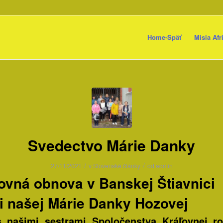
Home-Späť
Misia Afr
Svedectvo Márie Danky
/
/
27/11/2021
v
Slovenské články
od
admin
vná obnova v Banskej Štiavnici
 našej Márie Danky Hozovej
 našimi sestrami Spoločenstva Kráľovnej r