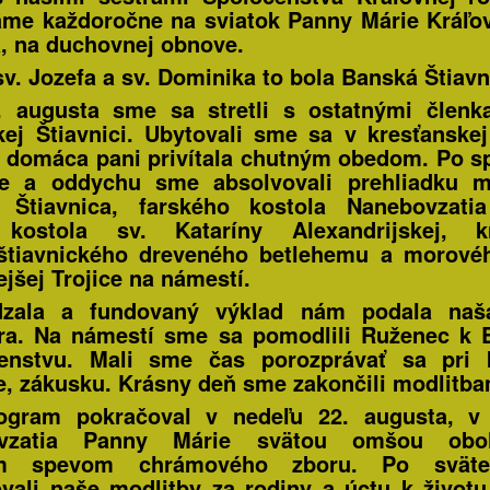
ame každoročne na sviatok Panny Márie Kráľov
, na duchovnej obnove.
sv. Jozefa a sv. Dominika to bola Banská Štiavn
. augusta sme sa stretli s ostatnými členk
ej Štiavnici. Ubytovali sme sa v kresťanskej
 domáca pani privítala chutným obedom. Po s
be a oddychu sme absolvovali prehliadku m
 Štiavnica, farského kostola Nanebovzati
 kostola sv. Kataríny Alexandrijskej, k
štiavnického dreveného betlehemu a morovéh
ejšej Trojice na námestí.
dzala a fundovaný výklad nám podala naš
ra. Na námestí sme sa pomodlili Ruženec k 
denstvu. Mali sme čas porozprávať sa pri k
e, zákusku. Krásny deň sme zakončili modlitba
ogram pokračoval v nedeľu 22. augusta, v 
vzatia Panny Márie svätou omšou obo
ym spevom chrámového zboru. Po sväte
vali naše modlitby za rodiny a úctu k životu