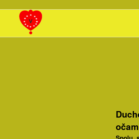
Ducho
očami
Spolu s