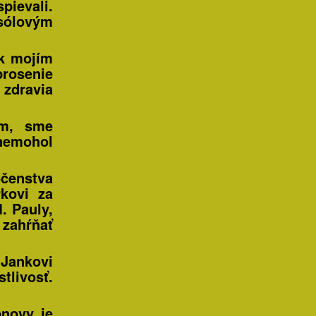
pievali.
 sólovým
ek mojím
prosenie
 zdravia
om, sme
 nemohol
čenstva
kovi za
. Pauly,
 zahŕňať
Jankovi
tlivosť.
bnovy je