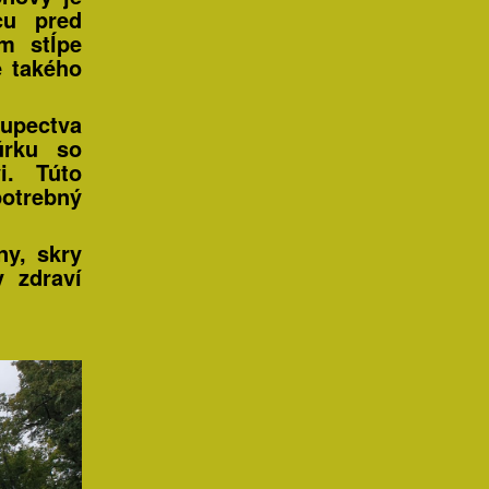
cu pred
m stĺpe
e takého
kupectva
úrku so
i. Túto
potrebný
ny, skry
 zdraví