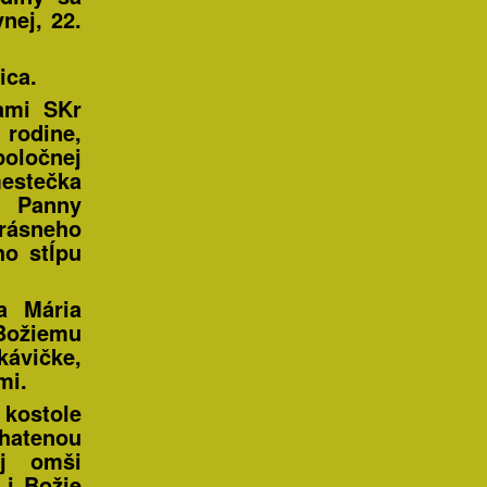
nej, 22.
ica.
ami SKr
 rodine,
poločnej
estečka
a Panny
rásneho
o stĺpu
a Mária
Božiemu
ávičke,
mi.
kostole
hatenou
j omši
 i Božie