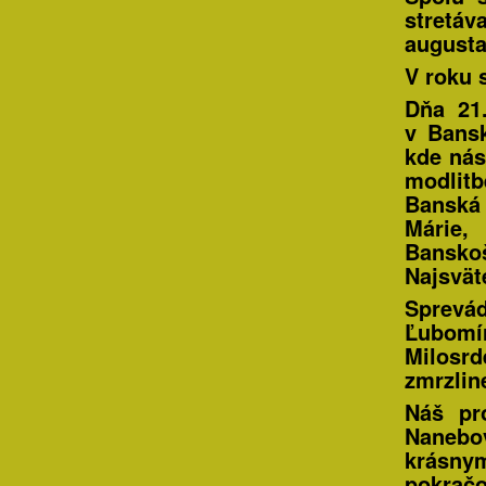
stretáv
augusta
V roku 
Dňa 21
v Bansk
kde nás
modlit
Banská
Márie,
Bansko
Najsvät
Sprevá
Ľubomí
Milosr
zmrzlin
Náš pr
Nanebo
krásn
pokračo