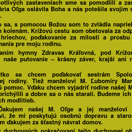
notlivých zastaveniach sme sa pomodlili a zas
ria Oľga oslávila Boha a nás potešila svojim
.
o sa, s pomocou Božou som to zvládla napri
 kolenám. Krížovú cestu som obetovala za od
hriechov, poďakovanie za milosti a prosbu
nania pre moju rodinu.
vaním hymny Zdravas Kráľovná, pod Kríž
i naše putovanie – krásny záver, krajší ani
tko sa chcem poďakovať sestrám Spolo
nej rodiny. Tiež manželovi M. Ľubomíry Mar
ú pomoc. Vďaku chcem vyjadriť rodine našej M
prichýlili a dobre sa o nás starali. Budeme ich
ch modlitieb.
Ďakujem našej M. Oľge a jej manželovi 
vi, že mi poskytujú osobnú dopravu a staros
im ďakujem za šťastný návrat domov.
 duchovných pokračovaní tejto duchovnej o