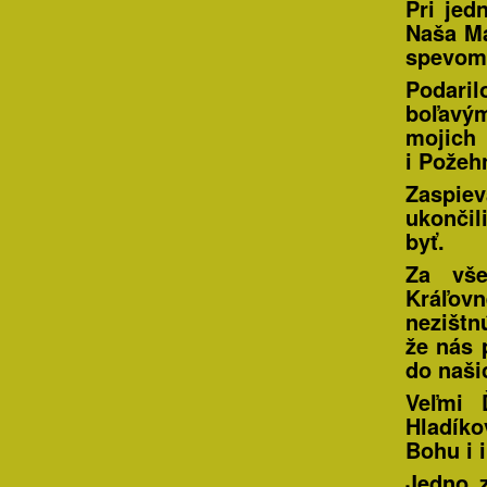
Pri jed
Naša Má
spevom
Podaril
boľavým
mojich 
i Požeh
Zaspie
ukončil
byť.
Za vše
Kráľov
nezištn
že nás 
do naši
Veľmi 
Hladíko
Bohu i 
Jedno z