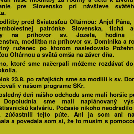
anie pre Slovensko pri návšteve sväté
ka.
dlitby pred Sviatosťou Oltárnou: Anjel Pána,
mbolestnej patrónke Slovenska, tichá ad
tby na príhovor sv. Jozefa, hodina B
enstva, modlitba na príhovor sv. Dominika a r
stný ruženec po ktorom nasledovalo Požehn
ťou Oltárnou a svätá omša na záver dňa.
o, ktoré sme načerpali môžeme rozdávať do
okolia.
lok 23.8. po raňajkách sme sa modlili k sv. Do
čovali v našom programe SKr.
osledný deň nášho odchodu sme mali horšie p
. Dopoludnia sme mali naplánovaný vý
tiavnickú kalváriu. Počasie nikoho neodradilo 
 zúčastnili tejto púte. Ani ja som ani na
ala a povedala som si, že to musím s pomoc