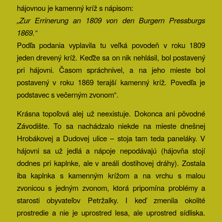
hájovnou je kamenný kríž s nápisom:
„Zur Errinerung an 1809 von den Burgern Pressburgs
1869.“
Podľa podania vyplavila tu veľká povodeň v roku 1809
jeden drevený kríž. Keďže sa on nik nehlásil, bol postavený
pri hájovni. Časom spráchnivel, a na jeho mieste bol
postavený v roku 1869 terajší kamenný kríž. Povedľa je
podstavec s večerným zvonom“.
Krásna topoľová alej už neexistuje. Dokonca ani pôvodné
Závodište. To sa nachádzalo niekde na mieste dnešnej
Hrobákovej a Dudovej ulice – stoja tam teda paneláky. V
hájovni sa už jedlá a nápoje nepodávajú (hájovňa stojí
dodnes pri kaplnke, ale v areáli dostihovej dráhy). Zostala
iba kaplnka s kamenným krížom a na vrchu s malou
zvonicou s jedným zvonom, ktorá pripomína problémy a
starosti obyvateľov Petržalky. I keď zmenila okolité
prostredie a nie je uprostred lesa, ale uprostred sídliska.