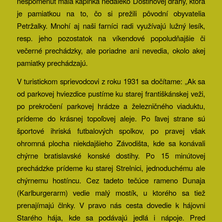
nespomenúť malá kaplnka neďaleko Dostihovej dráhy, ktorá
je pamiatkou na to, čo si prežili pôvodní obyvatelia
Petržalky. Mnohí aj naši farníci radi využívajú lužný lesík,
resp. jeho pozostatok na víkendové popoludňajšie či
večerné prechádzky, ale poriadne ani nevedia, okolo akej
pamiatky prechádzajú.
V turistickom sprievodcovi z roku 1931 sa dočítame: „Ak sa
od parkovej hviezdice pustíme ku starej františkánskej veži,
po prekročení parkovej hrádze a železničného viaduktu,
prídeme do krásnej topoľovej aleje. Po ľavej strane sú
športové ihriská futbalových spolkov, po pravej však
ohromná plocha niekdajšieho Závodišta, kde sa konávali
chýrne bratislavské konské dostihy. Po 15 minútovej
prechádzke prídeme ku starej Strelnici, jednoduchému ale
chýrnemu hostíncu. Cez tadeto tečúce rameno Dunaja
(Karlburgerarm) vedie malý mostík, u ktorého sa tiež
prenajímajú člnky. V pravo nás cesta dovedie k hájovni
Starého hája, kde sa podávajú jedlá i nápoje. Pred