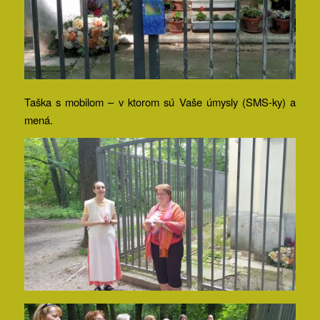
Taška s mobilom – v ktorom sú Vaše úmysly (SMS-ky) a
mená.