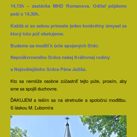
14,15h – zastávka MHD Romanova. Odtiaľ pôjdeme
peši o 14,30h.
Každá si so sebou prineste jeden konkrétny úmysel za
ktorý túto púť obetujeme.
Budeme sa modliť k úcte spojených Sŕdc:
Nepoškvrneného Srdca našej Kráľovnej rodiny
a Najsvätejšieho Srdca Pána Ježiša.
Kto sa nemôže osobne zúčastniť tejto púte, prosím, aby
sme sa spojili duchovne.
ĎAKUJEM a teším sa na stretnutie a spoločnú modlitbu.
S láskou M. Ľubomíra