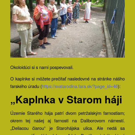
Okoloidúci si s nami pospevovali.
O kaplnke si môžete prečítať nasledovné na stránke nášho
farského úradu (
https://svatarodina.fara.sk/?page_id=46
):
„Kaplnka v Starom háji
Územie Starého hája patrí dvom petržalským farnostiam;
okrem tej našej aj farnosti na Daliborovom námestí.
„Deliacou čiarou“ je Starohájska ulica. Ale nedá sa