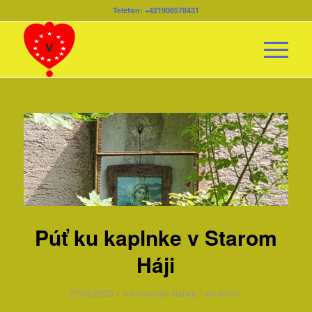
Telefon: +421908578431
Púť ku kaplnke v Starom
Háji
/
/
27/06/2020
v
Slovenské články
od
admin