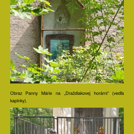
Obraz Panny Márie na „Draždiakovej horárni“ (vedľa
kaplnky).