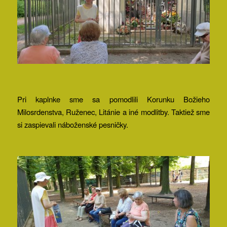
Pri kaplnke sme sa pomodlili Korunku Božieho
Milosrdenstva, Ruženec, Litánie a iné modlitby. Taktiež sme
si zaspievali náboženské pesničky.