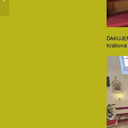
Mame Márii
ĎAKUJEME
Kráľovná 