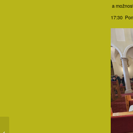
a možnosť
17:30 Pom
Pravá Úcta k Našej