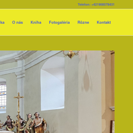
Telefon: +421908578431
ika
O nás
Kniha
Fotogaléria
Rôzne
Kontakt