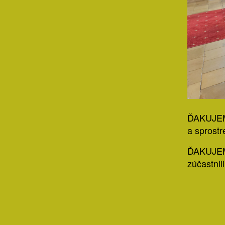
ĎAKUJEM 
a sprostr
ĎAKUJEM 
zúčastnili