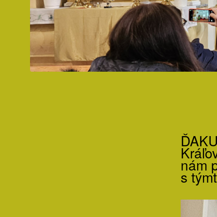
ĎAKUJ
Kráľo
nám p
s tým