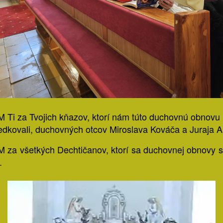
Ti za Tvojich kňazov, ktorí nám túto duchovnú obnovu 
edkovali, duchovných otcov Miroslava Kováča a Juraja A
za všetkých Dechtičanov, ktorí sa duchovnej obnovy s
.