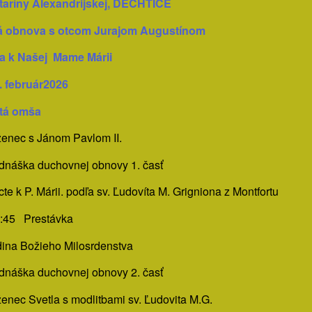
taríny Alexandrijskej, DECHTICE
 obnova s otcom Jurajom Augustínom
a k Našej Mame Márii
4. február2026
ätá omša
enec s Jánom Pavlom II.
dnáška duchovnej obnovy 1. časť
cte k P. Márii. podľa sv. Ľudovíta M. Grigniona z Montfortu
4:45 Prestávka
ina Božieho Milosrdenstva
dnáška duchovnej obnovy 2. časť
nec Svetla s modlitbami sv. Ľudovita M.G.