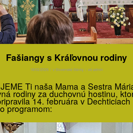
Fašiangy s Kráľovnou rodiny
/
/
18/02/2026
v
Slovenské články
od
admin
EME Ti naša Mama a Sestra Mári
vná rodiny za duchovnú hostinu, ktor
ripravila 14. februára v Dechticiach
to programom: